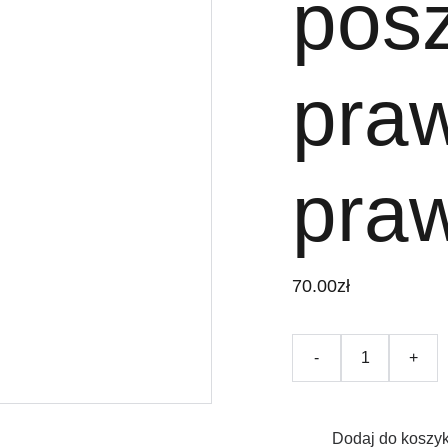
pos
praw
praw
70.00zł
-
+
Dodaj do koszy