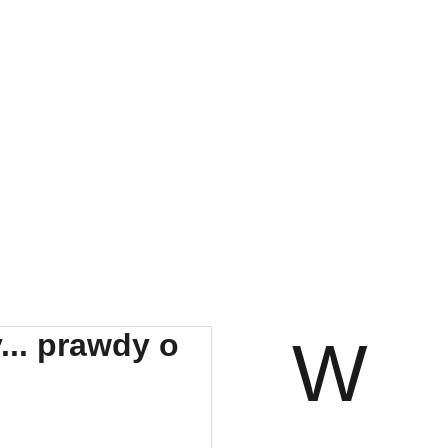
Strona główna
O mnie
Stowarzyszenie REA
Oferta
Sklep
Blog
Kontakt
W