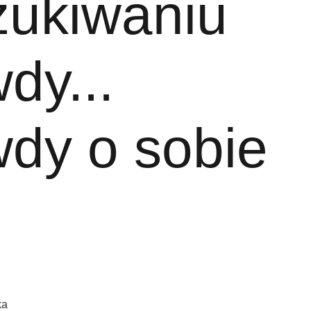
zukiwaniu
dy...
dy o sobie
ka